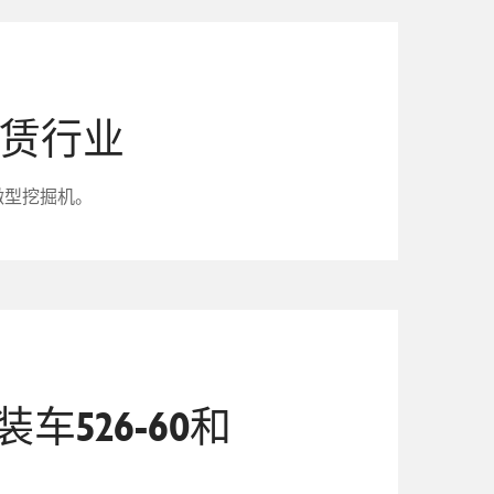
销租赁行业
动微型挖掘机。
526-60和