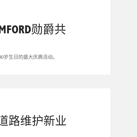
MFORD勋爵共
d勋爵80岁生日的盛大庆典活动。
赢得道路维护新业