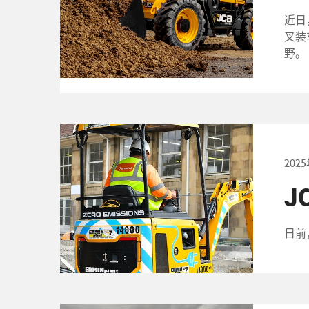
近日
叉装
野。
202
J
日前