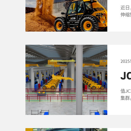
近日，
伸缩
202
J
值J
集群