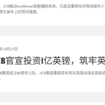
JCB推出IntelliAssist智能辅助系统，它能显著简化并降低操作人员在所有
臂叉装车上的劳动强度。
5年10月27日
CB官宣投资1亿英镑，筑牢
CB集团成立80周年之际，JCB集团重磅宣布将在英国全球总部
。