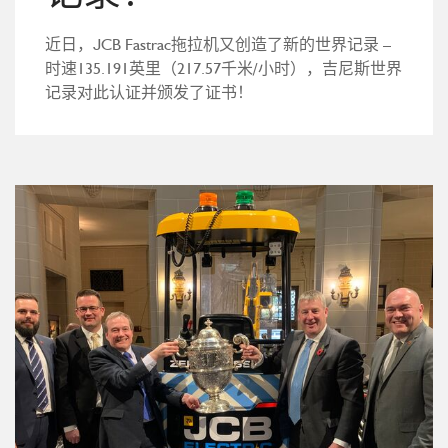
近日，JCB Fastrac拖拉机又创造了新的世界记录 –
时速135.191英里（217.57千米/小时），吉尼斯世界
记录对此认证并颁发了证书！