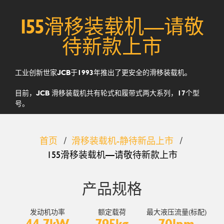
155滑移装载机—请敬
待新款上市
工业创新世家JCB于1993年推出了更安全的滑移装载机。
目前，JCB 滑移装载机共有轮式和履带式两大系列，17个型
号。
JCB 155滑移装载机
首页
滑移装载机-静待新品上市
155滑移装载机—请敬待新款上市
产品规格
发动机功率
额定载荷
最大液压流量(标配)